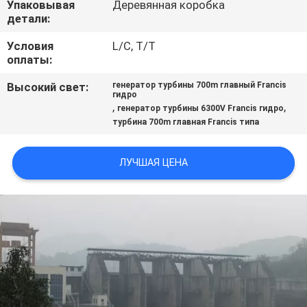
Упаковывая
Деревянная коробка
КАЧЕСТВА
детали:
Условия
L/C, T/T
СВЯЖИТЕСЬ
оплаты:
МЫ
Высокий свет:
генератор турбины 700m главный Francis
гидро
,
,
генератор турбины 6300V Francis гидро
НОВОСТИ
турбина 700m главная Francis типа
СПРОСИТЕ
ЛУЧШАЯ ЦЕНА
ЦИТАТУ
КАРТА
САЙТА
ПОЛИТИКА