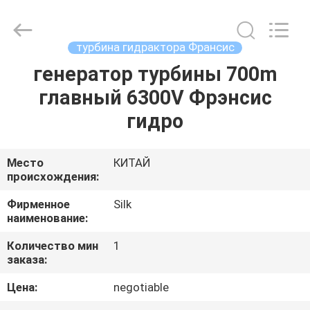
Road
Enterprise
Management
Services
Co.,
турбина гидрактора Франсис
Ltd..
All
Rights
генератор турбины 700m
ДОМ
Reserved.
главный 6300V Фрэнсис
ПРОДУКТЫ
гидро
О
Место
КИТАЙ
происхождения:
НАС
Фирменное
Silk
наименование:
ПУТЕШЕСТВИЕ
Количество мин
1
ФАБРИКИ
заказа:
Цена:
negotiable
ПРОВЕРКА