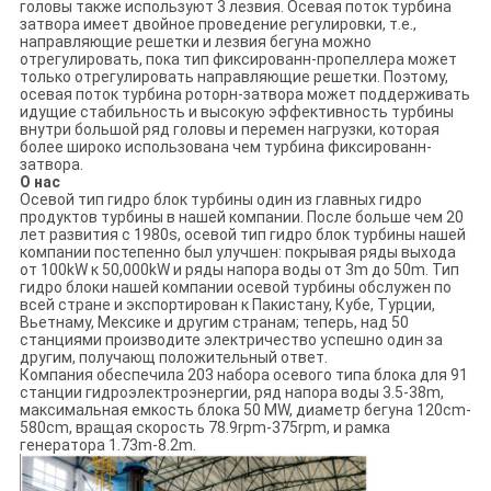
головы также используют 3 лезвия. Осевая поток турбина
затвора имеет двойное проведение регулировки, т.е.,
направляющие решетки и лезвия бегуна можно
отрегулировать, пока тип фиксированн-пропеллера может
только отрегулировать направляющие решетки. Поэтому,
осевая поток турбина роторн-затвора может поддерживать
идущие стабильность и высокую эффективность турбины
внутри большой ряд головы и перемен нагрузки, которая
более широко использована чем турбина фиксированн-
затвора.
О нас
Осевой тип гидро блок турбины один из главных гидро
продуктов турбины в нашей компании. После больше чем 20
лет развития с 1980s, осевой тип гидро блок турбины нашей
компании постепенно был улучшен: покрывая ряды выхода
от 100kW к 50,000kW и ряды напора воды от 3m до 50m. Тип
гидро блоки нашей компании осевой турбины обслужен по
всей стране и экспортирован к Пакистану, Кубе, Турции,
Вьетнаму, Мексике и другим странам; теперь, над 50
станциями производите электричество успешно один за
другим, получающ положительный ответ.
Компания обеспечила 203 набора осевого типа блока для 91
станции гидроэлектроэнергии, ряд напора воды 3.5-38m,
максимальная емкость блока 50 MW, диаметр бегуна 120cm-
580cm, вращая скорость 78.9rpm-375rpm, и рамка
генератора 1.73m-8.2m.