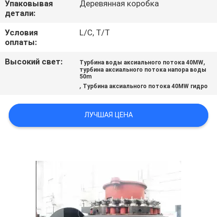
Упаковывая
Деревянная коробка
КАЧЕСТВА
детали:
Условия
L/C, T/T
СВЯЖИТЕСЬ
оплаты:
МЫ
Высокий свет:
,
Турбина воды аксиального потока 40MW
турбина аксиального потока напора воды
50m
НОВОСТИ
,
Турбина аксиального потока 40MW гидро
СПРОСИТЕ
ЛУЧШАЯ ЦЕНА
ЦИТАТУ
КАРТА
САЙТА
ПОЛИТИКА