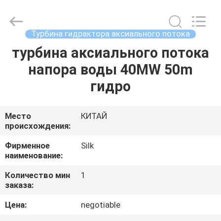
Road
Enterprise
Management
Services
Co.,
Турбина гидрактора аксиального потока
Ltd..
All
Rights
турбина аксиального потока
ДОМ
Reserved.
напора воды 40MW 50m
ПРОДУКТЫ
гидро
О
Место
КИТАЙ
происхождения:
НАС
Фирменное
Silk
наименование:
ПУТЕШЕСТВИЕ
Количество мин
1
ФАБРИКИ
заказа:
Цена:
negotiable
ПРОВЕРКА