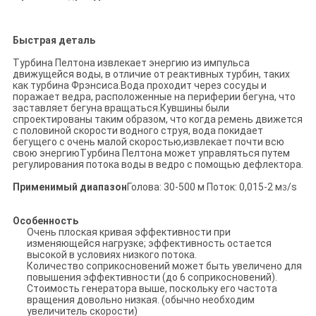
КОНФИДЕНЦИАЛЬНОСТИ
Быстрая деталь
Турбина Пелтона извлекает энергию из импульса
движущейся воды, в отличие от реактивных турбин, таких
как турбина Фрэнсиса.Вода проходит через сосуды и
поражает ведра, расположенные на периферии бегуна, что
заставляет бегуна вращаться.Кувшины были
спроектированы таким образом, что когда ремень движется
с половиной скорости водного струя, вода покидает
бегущего с очень малой скоростью,извлекает почти всю
свою энергиюТурбина Пелтона может управляться путем
регулирования потока воды в ведро с помощью дефлектора.
Применимый диапазон
Голова: 30-500 м Поток: 0,015-2 м
/s
3
Особенность
Очень плоская кривая эффективности при
изменяющейся нагрузке; эффективность остается
высокой в условиях низкого потока.
Количество соприкосновений может быть увеличено для
повышения эффективности (до 6 соприкосновений).
Стоимость генератора выше, поскольку его частота
вращения довольно низкая. (обычно необходим
увеличитель скорости)