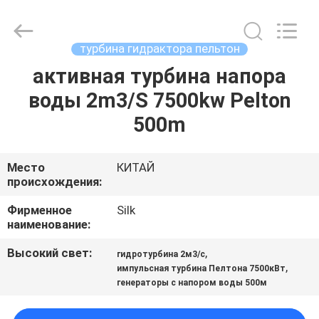
Road
Enterprise
Management
Services
Co.,
турбина гидрактора пельтон
Ltd..
All
Rights
активная турбина напора
ДОМ
Reserved.
воды 2m3/S 7500kw Pelton
ПРОДУКТЫ
500m
О
Место
КИТАЙ
происхождения:
НАС
Фирменное
Silk
наименование:
ПУТЕШЕСТВИЕ
Высокий свет:
,
ФАБРИКИ
гидротурбина 2м3/с
,
импульсная турбина Пелтона 7500кВт
генераторы с напором воды 500м
ПРОВЕРКА